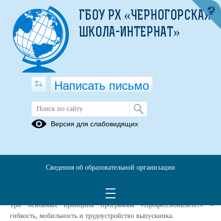
ГБОУ РХ «ЧЕРНОГОРСКАЯ
ШКОЛА-ИНТЕРНАТ»
Написать письмо
Профессионалитет
Версия для слабовидящих
С первого сентября 2023 года в Республике Хакасия на базе
ГБПОУ РХ «Черногорский техникум отраслевых технологий»
откроется кластер среднего профессионального образования
Сведения об образовательной организации
«Педагогика» по федеральному проекту «Профессионалитет».
Главная задача «Профессионалитета» – трудоустройство студентов
после обучения.
Три основных принципа программы «Профессионалитет» –
гибкость, мобильность и трудоустройство выпускника.