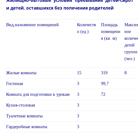
Жилищно-бытовые условия пребывания детей-сирот
и детей, оставшихся без попечения родителей
Вид,назначение помещений
Количеств
Площадь
Макси
о (ед.)
помещени
ное
я (кв. м)
количе
дете
группе
(чел.)
Жилые комнаты
15
319
8
Гостиная
3
99,7
Комната для подготовки к урокам
3
72
Кухня-столовая
3
Туалетные комнаты
3
Гардеробные комнаты
3