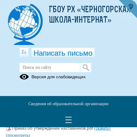
ГБОУ РХ «ЧЕРНОГОРСКАЯ
ШКОЛА-ИНТЕРНАТ»
Написать письмо
НАСТАВНИЧЕСТВО
Версия для слабовидящих
Дорожная карта по реализации Целевой модели
наставничества на 2024-2026гг.pdf
(скачать)
(посмотреть)
План реализации модели наставничества 2024-2025
Сведения об образовательной организации
учебный год.pdf
(скачать)
(посмотреть)
ПРОГРАММА наставничества на 2024-2025 учебный
год.pdf
(скачать)
(посмотреть)
Приказ об утверждении наставников.pdf
(скачать)
(посмотреть)