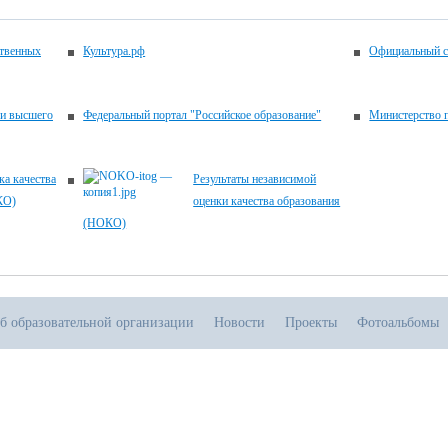
ственных
Культура.рф
Официальный с
 и высшего
Федеральный портал "Российское образование"
Министерство 
ка качества
Результаты независимой
КО)
оценки качества образования
(НОКО)
б образовательной организации
Новости
Проекты
Фотоальбомы