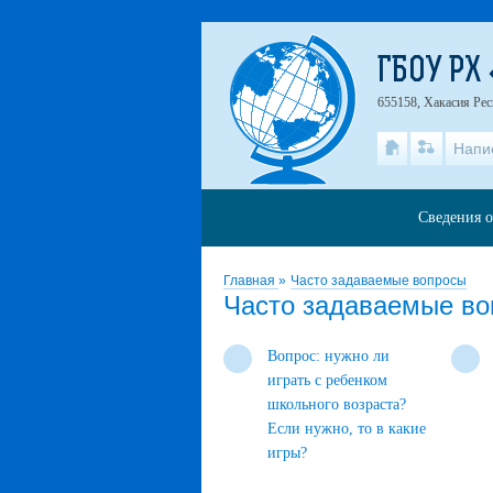
ГБОУ РХ
655158, Хакасия Рес
Напи
Сведения о
Главная
»
Часто задаваемые вопросы
Часто задаваемые в
Вопрос: нужно ли
играть с ребенком
школьного возраста?
Если нужно, то в какие
игры?