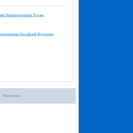
айт Минпросвещения России
просвящения Российской Федерации
Контакты