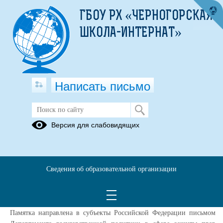
ГБОУ РХ «ЧЕРНОГОРСКАЯ
ШКОЛА-ИНТЕРНАТ»
Написать письмо
Памятка для водителей
Версия для слабовидящих
мототранспорта и их родителей
29.04.2025
Министерство образования и науки Республики Хакасия
Сведения об образовательной организации
направляет памятку для водителей мототранспорта для
использования образовательными организациями в работе по
профилактике детского дорожно-транспортного травматизма.
Памятка направлена в субъекты Российской Федерации письмом