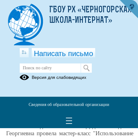
ГБОУ РХ «ЧЕРНОГОРСКАЯ
ШКОЛА-ИНТЕРНАТ»
Написать письмо
9 декабря 2025 года - Мастер-класс
Версия для слабовидящих
"Использование
нейропсихологических игр и
упражнений в домашних условиях"
Сведения об образовательной организации
09.12.2025
В рамках мероприятий консалтингового центра
«Успех» педагог-психолог Дедаш Людмила
Георгиевна провела мастер-класс "Использование