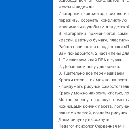
освободиться от конфликтов и 
мечты и надежды.
Изотерапия как метод психологи
пережить, осознать конфликтную
максимально удобным для детской
В изотерапии применяются самые
краски, цветную бумагу, пластилин
Работа начинается с подготовки «
Вам понадобится: 2 части пены для
1. Смешиваем клей ПВА и гуашь.
2. Добавляем пену для бритья.
3. Тщательно всё перемешиваем.
Краски готовы, их можно наносить
- придумать рисунок самостоятель
Краску можно наносить кистью, ло
Можно «пенную краску» поместит
ножницами кончик пакета, получа
пакет с краской, создаём рисунок.
Даем рисунку высохнуть.
Педагог-психолог Сердечная М.Н.