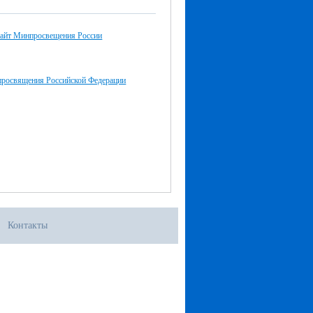
айт Минпросвещения России
просвящения Российской Федерации
Контакты