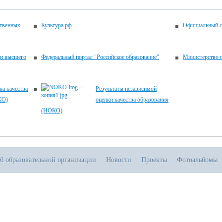
ственных
Культура.рф
Официальный с
 и высшего
Федеральный портал "Российское образование"
Министерство 
ка качества
Результаты независимой
КО)
оценки качества образования
(НОКО)
б образовательной организации
Новости
Проекты
Фотоальбомы