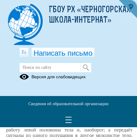
ГБОУ РХ «ЧЕРНОГОРСКАЯ
ШКОЛА-ИНТЕРНАТ»
Написать письмо
Гимнастика мозга или
Версия для слабовидящих
нейрогимнастика
20.03.2026
Гимнастика мозга или нейрогимнастика — это комплекс
Сведения об образовательной организации
простых движений, которые активизируют самые
разнообразные умственные процессы.
Известно, что правое полушарие мозга координирует
работу левой половины тела и, наоборот; а передаёт
сигналы из одного полушария в другое мозолистое тело,