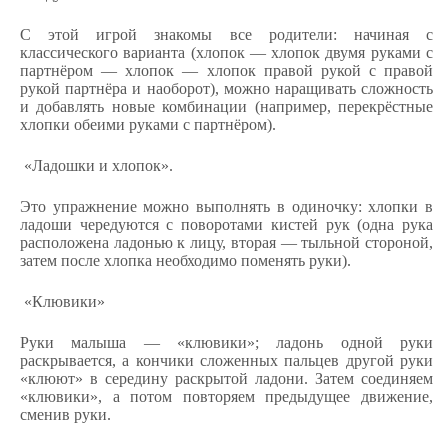
С этой игрой знакомы все родители: начиная с
классического варианта (хлопок — хлопок двумя руками с
партнёром — хлопок — хлопок правой рукой с правой
рукой партнёра и наоборот), можно наращивать сложность
и добавлять новые комбинации (например, перекрёстные
хлопки обеими руками с партнёром).
«Ладошки и хлопок».
Это упражнение можно выполнять в одиночку: хлопки в
ладоши чередуются с поворотами кистей рук (одна рука
расположена ладонью к лицу, вторая — тыльной стороной,
затем после хлопка необходимо поменять руки).
«Клювики»
Руки малыша — «клювики»; ладонь одной руки
раскрывается, а кончики сложенных пальцев другой руки
«клюют» в середину раскрытой ладони. Затем соединяем
«клювики», а потом повторяем предыдущее движение,
сменив руки.