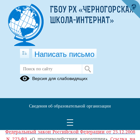
ГБОУ РХ «ЧЕРНОГОРСКАЯ
ШКОЛА-ИНТЕРНАТ»
Написать письмо
Нормативные правовые и иные акты
Версия для слабовидящих
в сфере противодействия коррупции
29.04.2025
Нормативные правовые и иные акты в сфере
Сведения об образовательной организации
противодействия коррупции
Список действующих федеральных законов по вопросам
противодействия коррупции
Федеральный закон Российской Федерации от 25.12.2008
N 273-ФЗ
«О противодействии коррупции»
Ссылка на