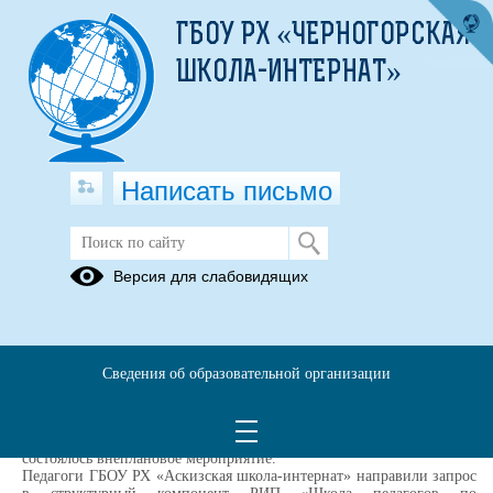
ГБОУ РХ «ЧЕРНОГОРСКАЯ
ШКОЛА-ИНТЕРНАТ»
Написать письмо
Онлайн - консультация 14 ноября
Версия для слабовидящих
2024 года
14.11.2024
Региональной инновационная площадка «Консалтинговый центр
Сведения об образовательной организации
«Успех» как обновленная модель сотрудничества с родителями
детей с ОВЗ», действующая на базе ГБОУ РХ «Черногорская
школа-интернат», продолжает активно оказывать консалтинговую
помощь не только родителям детей с ОВЗ.
14 ноября 2024 г.
состоялось внеплановое
мероприятие.
П
едагоги ГБОУ РХ «Аскизская школа-интернат» направили запрос