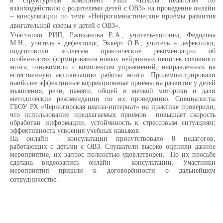
в с
труктурный компонент РИП «Школа педагогов по
взаимодействию с родителями детей с ОВЗ
» на проведение онлайн
– консультации по теме «Нейрогимнастические приёмы развития
двигательной сферы у детей с ОВЗ».
Участники РИП
, Ржиханова Е.А., учитель-логопед,
Федорова
М.Н., учитель - дефектолог, Эккерт О.В., учитель – дефектолог,
подготовили коллегам практические рекомендации об
особенностях формирования новых нейронных цепочек головного
мозга; ознакомили с комплексом упражнений, направленных на
естественную активизацию работы мозга. Продемонстрировали
наиболее эффективные коррекционные приёмы на развитие у детей
мышления, речи, памяти, общей и мелкой моторики и дали
методические рекомендации по их проведению. Специалисты
ГБОУ РХ «Черногорская школа-интернат» на практике проверили,
что использование предлагаемых приёмов повышает скорость
обработки информации, устойчивость к стрессовым ситуациям;
эффективность усвоения учебных навыков.
На онлайн - консультации присутствовало 8 педагогов,
работающих с детьми с ОВЗ. Слушатели высоко оценили данное
мероприятие, их запрос полностью удовлетворен. По их просьбе
сделана видеозапись онлайн - консультации. Участники
мероприятия пришли к договорённости о дальнейшем
сотрудничестве.